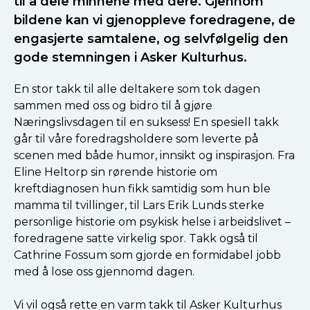
til å dele minnene med dere. Gjennom
bildene kan vi gjenoppleve foredragene, de
engasjerte samtalene, og selvfølgelig den
gode stemningen i Asker Kulturhus.
En stor takk til alle deltakere som tok dagen
sammen med oss og bidro til å gjøre
Næringslivsdagen til en suksess! En spesiell takk
går til våre foredragsholdere som leverte på
scenen med både humor, innsikt og inspirasjon. Fra
Eline Heltorp sin rørende historie om
kreftdiagnosen hun fikk samtidig som hun ble
mamma til tvillinger, til Lars Erik Lunds sterke
personlige historie om psykisk helse i arbeidslivet –
foredragene satte virkelig spor. Takk også til
Cathrine Fossum som gjorde en formidabel jobb
med å lose oss gjennomd dagen.
Vi vil også rette en varm takk til Asker Kulturhus