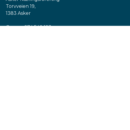
Torvveien 19,
1383 Asker
Org. nr: 974 540 193
post@askern.no
INFORMASJON
Personvernerklæring
Cookies informasjon