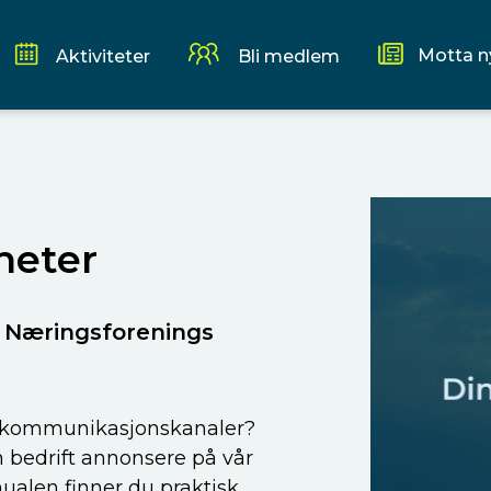
Motta n
Aktiviteter
Bli medlem
heter
r Næringsforenings
re kommunikasjonskanaler?
bedrift annonsere på vår
nualen finner du praktisk