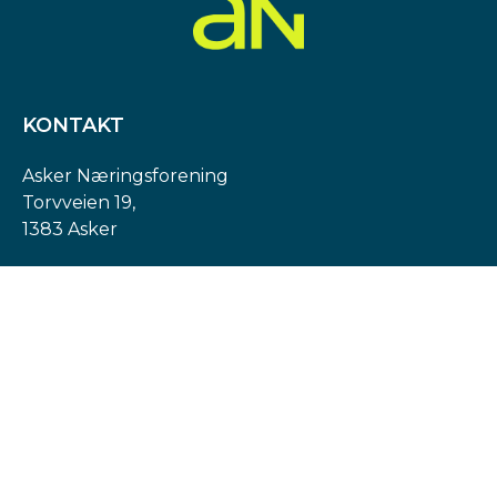
KONTAKT
Asker Næringsforening
Torvveien 19,
1383 Asker
Org. nr: 974 540 193
post@askern.no
INFORMASJON
Personvernerklæring