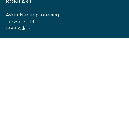
KONTAKT
Asker Næringsforening
Torvveien 19,
1383 Asker
Org. nr: 974 540 193
post@askern.no
INFORMASJON
Personvernerklæring
Cookies informasjon