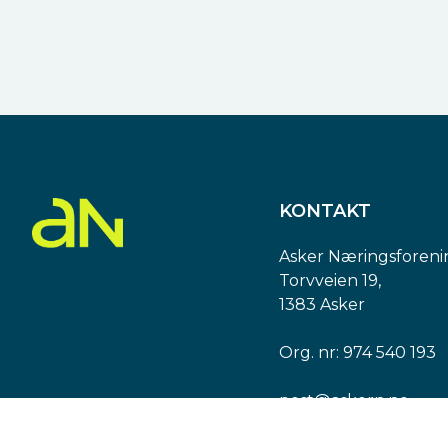
KONTAKT
Asker Næringsforeni
Torvveien 19,
1383 Asker
Org. nr: 974 540 193
post@askern.no