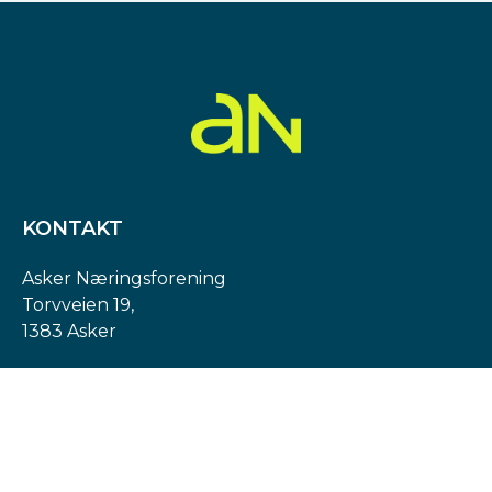
KONTAKT
Asker Næringsforening
Torvveien 19,
1383 Asker
Org. nr: 974 540 193
post@askern.no