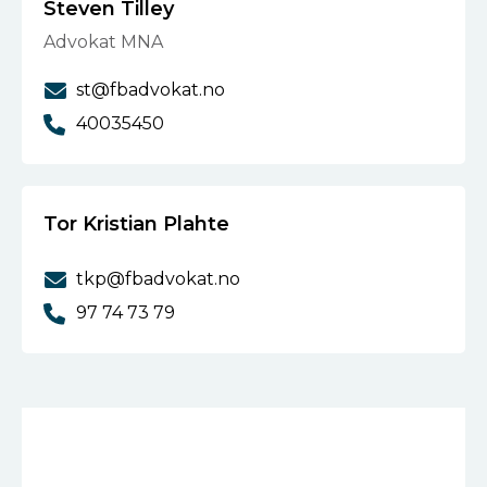
Steven Tilley
Advokat MNA
st@fbadvokat.no
40035450
Tor Kristian Plahte
tkp@fbadvokat.no
97 74 73 79