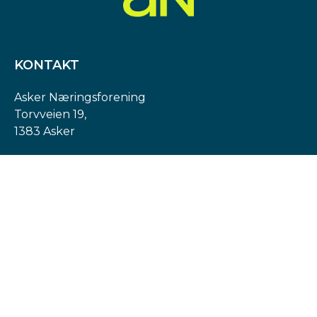
KONTAKT
Asker Næringsforening
Torvveien 19,
1383 Asker
Org. nr: 974 540 193
post@askern.no
INFORMASJON
Personvernerklæring