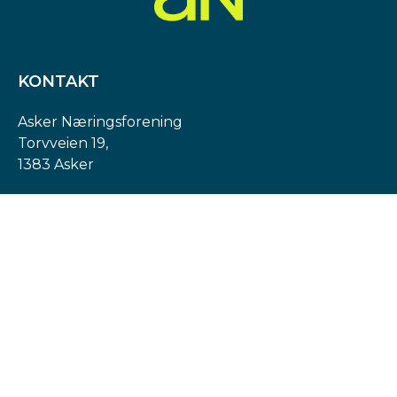
KONTAKT
Asker Næringsforening
Torvveien 19,
1383 Asker
Org. nr: 974 540 193
post@askern.no
INFORMASJON
Personvernerklæring