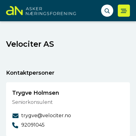
Velociter AS
Kontaktpersoner
Trygve Holmsen
Seniorkonsulent
trygve@velociter.no
92091045