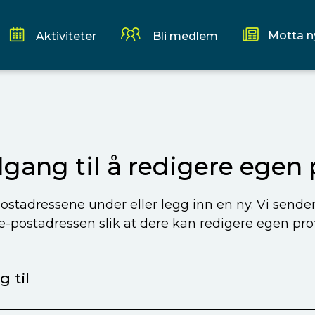
Motta n
Aktiviteter
Bli medlem
ilgang til å redigere egen p
ostadressene under eller legg inn en ny. Vi sende
 e-postadressen slik at dere kan redigere egen profi
 til