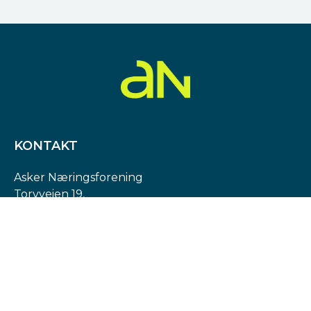
KONTAKT
Asker Næringsforening
Torvveien 19,
1383 Asker
Org. nr: 974 540 193
post@askern.no