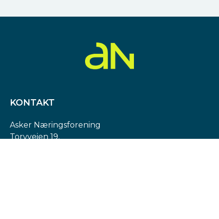
KONTAKT
Asker Næringsforening
Torvveien 19,
1383 Asker
Org. nr: 974 540 193
post@askern.no