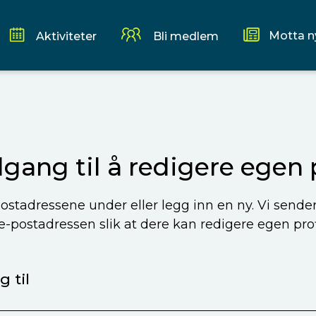
Motta n
Aktiviteter
Bli medlem
ilgang til å redigere egen p
ostadressene under eller legg inn en ny. Vi sende
 e-postadressen slik at dere kan redigere egen profi
 til