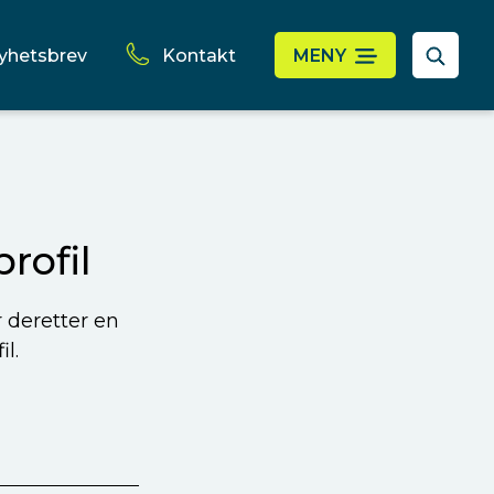
yhetsbrev
Kontakt
MENY
rofil
r deretter en
l.