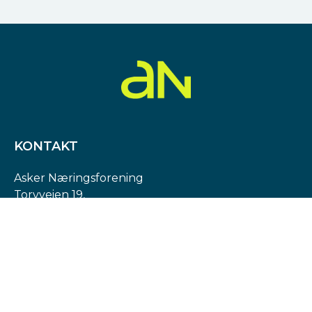
KONTAKT
Asker Næringsforening
Torvveien 19,
1383 Asker
Org. nr: 974 540 193
post@askern.no