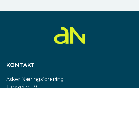
KONTAKT
Asker Næringsforening
Torvveien 19,
1383 Asker
Org. nr: 974 540 193
post@askern.no