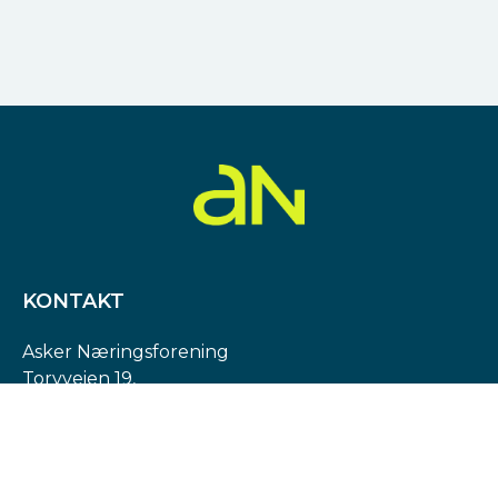
KONTAKT
Asker Næringsforening
Torvveien 19,
1383 Asker
Org. nr: 974 540 193