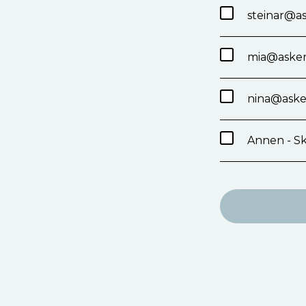
steinar@a
mia@asker
nina@aske
Annen - Sk