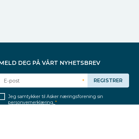
MELD DEG PÅ VÅRT NYHETSBREV
REGISTRER
E-post
*
Jeg samtykker til Asker næringsforening sin
personvernerklæring.
*