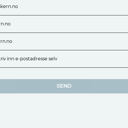
skern.no
n.no
rn.no
riv inn e-postadresse selv
SEND