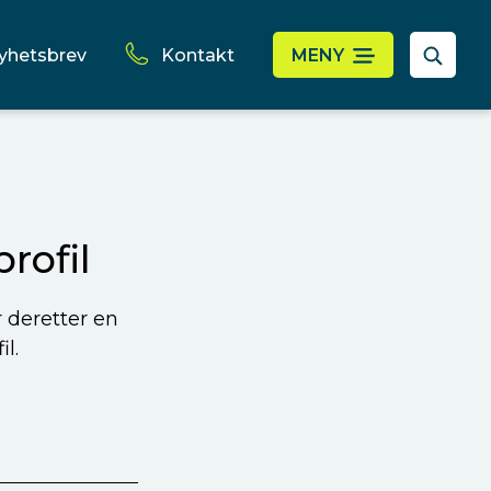
yhetsbrev
Kontakt
MENY
rofil
r deretter en
l.