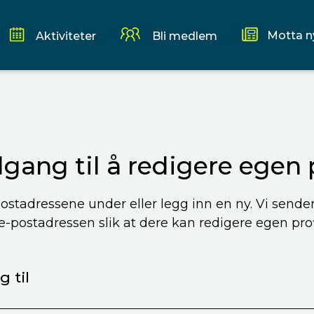
Motta n
Aktiviteter
Bli medlem
ilgang til å redigere egen p
ostadressene under eller legg inn en ny. Vi sende
 e-postadressen slik at dere kan redigere egen profi
 til