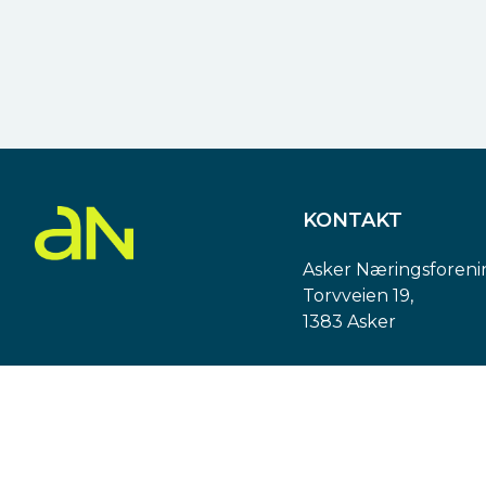
KONTAKT
Asker Næringsforeni
Torvveien 19,
1383 Asker
Org. nr: 974 540 193
post@askern.no