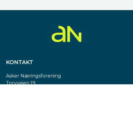
KONTAKT
Asker Næringsforening
Torvveien 19,
1383 Asker
Org. nr: 974 540 193
post@askern.no