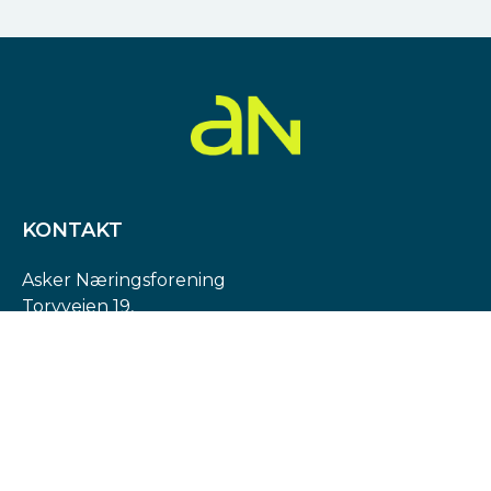
KONTAKT
Asker Næringsforening
Torvveien 19,
1383 Asker
Org. nr: 974 540 193
post@askern.no