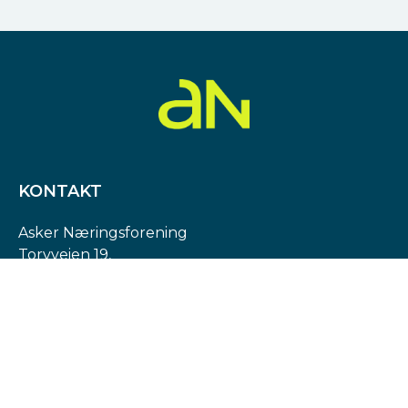
KONTAKT
Asker Næringsforening
Torvveien 19,
1383 Asker
Org. nr: 974 540 193
post@askern.no