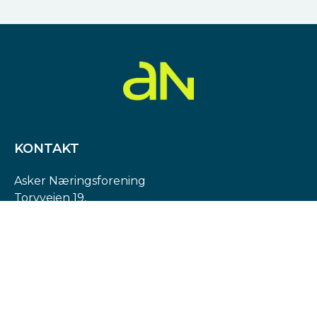
KONTAKT
Asker Næringsforening
Torvveien 19,
1383 Asker
Org. nr: 974 540 193
post@askern.no