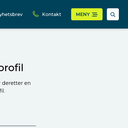
yhetsbrev
Kontakt
MENY
rofil
r deretter en
l.