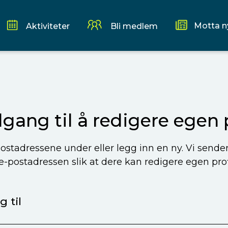
Motta n
Aktiviteter
Bli medlem
ilgang til å redigere egen p
ostadressene under eller legg inn en ny. Vi sende
 e-postadressen slik at dere kan redigere egen profi
 til