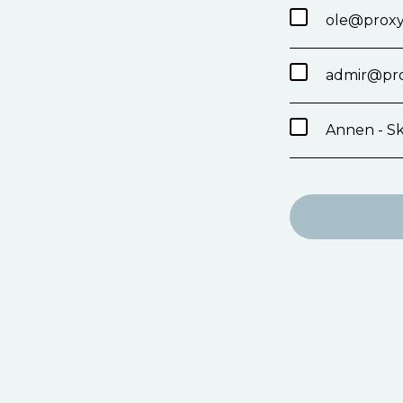
ole@proxy
admir@pro
Annen - Sk