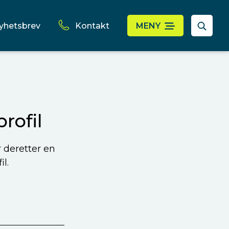
yhetsbrev
Kontakt
MENY
rofil
r deretter en
l.