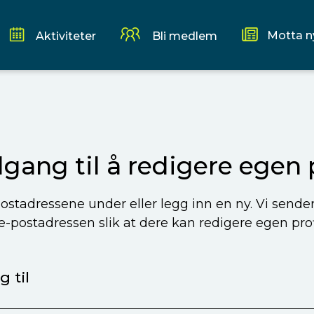
Motta n
Aktiviteter
Bli medlem
ilgang til å redigere egen p
ostadressene under eller legg inn en ny. Vi sende
 e-postadressen slik at dere kan redigere egen profi
 til