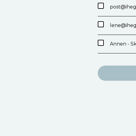
post@iheg
lene@iheg
Annen - Sk