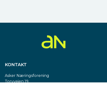
KONTAKT
Asker Næringsforening
Torvveien 19,
1383 Asker
Org. nr: 974 540 193