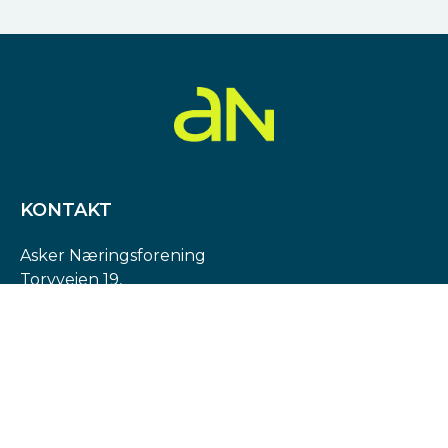
KONTAKT
Asker Næringsforening
Torvveien 19,
1383 Asker
Org. nr: 974 540 193
post@askern.no