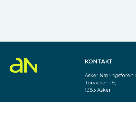
KONTAKT
Asker Næringsforeni
Torvveien 19,
1383 Asker
Org. nr: 974 540 193
post@askern.no