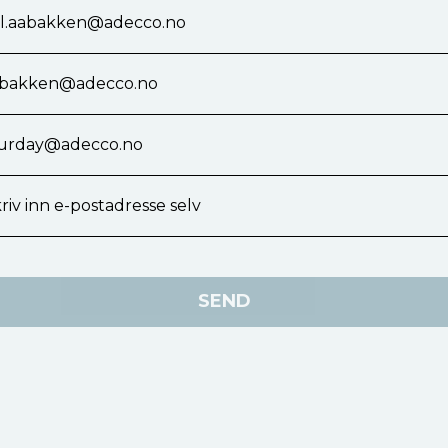
l.aabakken@adecco.no
abakken@adecco.no
aturday@adecco.no
riv inn e-postadresse selv
SEND