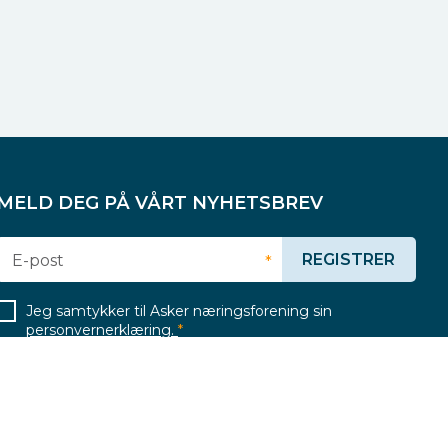
MELD DEG PÅ VÅRT NYHETSBREV
REGISTRER
E-post
*
Jeg samtykker til Asker næringsforening sin
personvernerklæring.
*