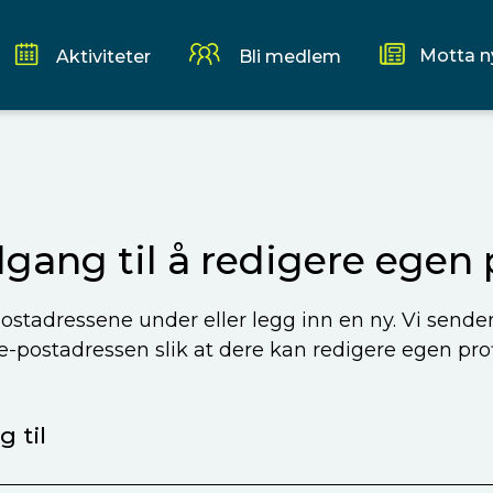
Motta n
Aktiviteter
Bli medlem
ilgang til å redigere egen p
ostadressene under eller legg inn en ny. Vi sende
 e-postadressen slik at dere kan redigere egen profi
 til