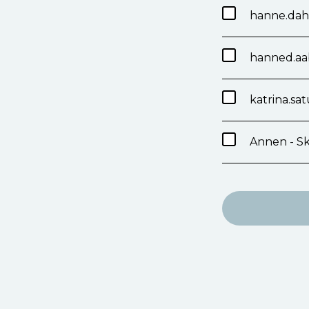
hanne.dah
hanned.a
katrina.s
Annen - Sk