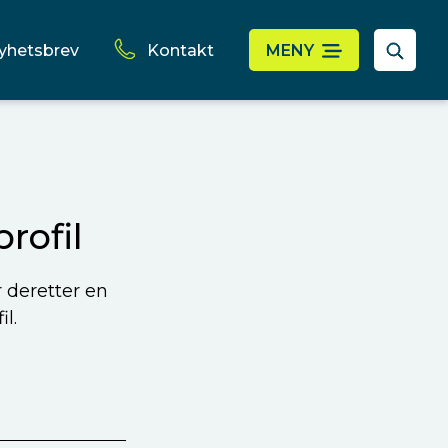
yhetsbrev
Kontakt
MENY
rofil
r deretter en
l.