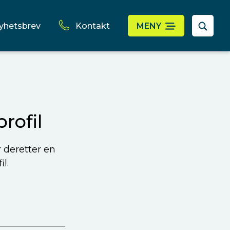
yhetsbrev
Kontakt
MENY
rofil
r deretter en
l.