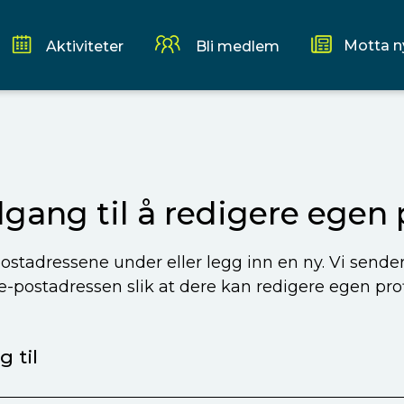
Motta n
Aktiviteter
Bli medlem
ilgang til å redigere egen p
ostadressene under eller legg inn en ny. Vi sende
 e-postadressen slik at dere kan redigere egen profi
 til