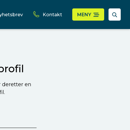
yhetsbrev
Kontakt
MENY
rofil
r deretter en
l.