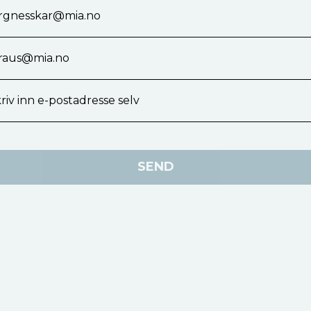
orgnesskar@mia.no
kraus@mia.no
riv inn e-postadresse selv
SEND