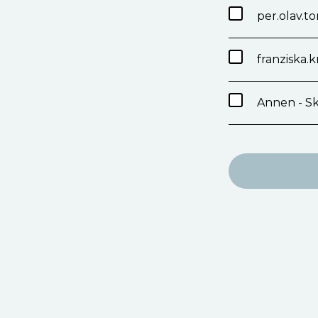
per.olav.t
franziska.
Annen - Sk