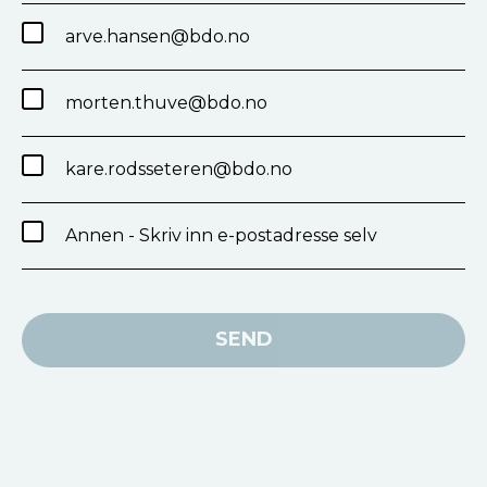
arve.hansen@bdo.no
morten.thuve@bdo.no
kare.rodsseteren@bdo.no
Annen - Skriv inn e-postadresse selv
SEND