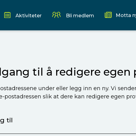
Motta n
Aktiviteter
Bli medlem
ilgang til å redigere egen p
ostadressene under eller legg inn en ny. Vi sende
 e-postadressen slik at dere kan redigere egen profi
 til