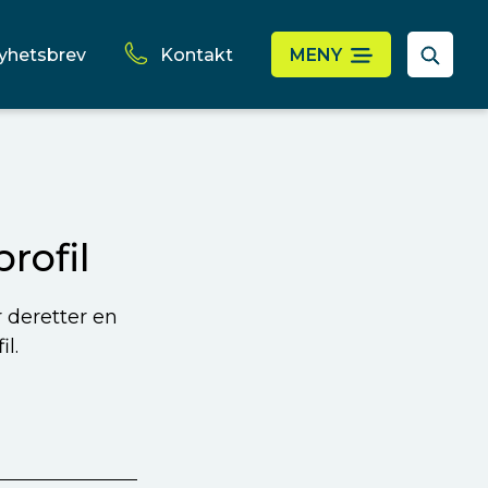
yhetsbrev
Kontakt
MENY
rofil
r deretter en
l.