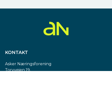
KONTAKT
Asker Næringsforening
Torvveien 19,
1383 Asker
Org. nr: 974 540 193
post@askern.no