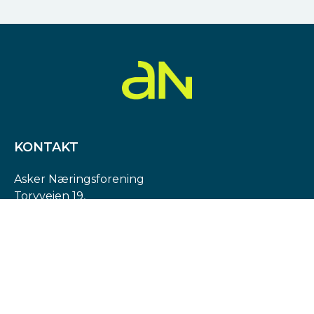
KONTAKT
Asker Næringsforening
Torvveien 19,
1383 Asker
Org. nr: 974 540 193
post@askern.no