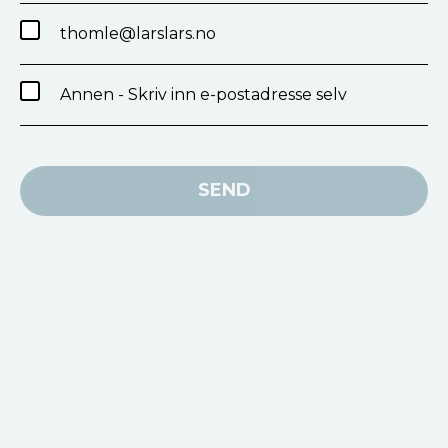
thomle@larslars.no
Annen - Skriv inn e-postadresse selv
SEND