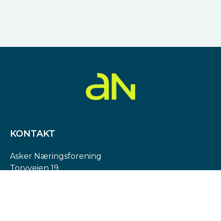
KONTAKT
Asker Næringsforening
Torvveien 19,
1383 Asker
Org. nr: 974 540 193