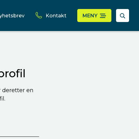
yhetsbrev
Kontakt
MENY
rofil
r deretter en
l.