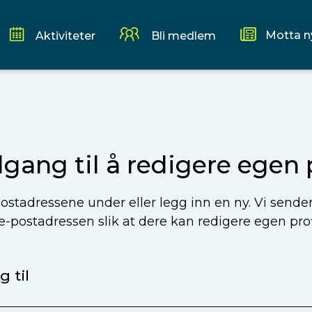
Motta n
Aktiviteter
Bli medlem
ilgang til å redigere egen p
ostadressene under eller legg inn en ny. Vi sende
 e-postadressen slik at dere kan redigere egen profi
 til