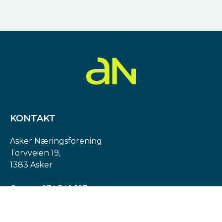
KONTAKT
Asker Næringsforening
Torvveien 19,
1383 Asker
Org. nr: 974 540 193
post@askern.no