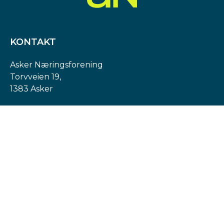
KONTAKT
Asker Næringsforening
Torvveien 19,
1383 Asker
Org. nr: 974 540 193
post@askern.no
INFORMASJON
Personvernerklæring